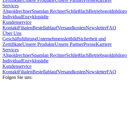
Zertifikate
Unsere Produkte
Unsere Partner
Presse
Karriere
Services
Altgoldrechner
Sparplan Rechner
Schließfach
Betriebsgold
philoro
Individual
Enzyklopädie
Kundenservice
Kontakt
Filialen
Bestellablauf
Versandkosten
Newsletter
FAQ
Über Uns
Geschäftsführung
Unternehmensleitbild
Sicherheit und
Zertifikate
Unsere Produkte
Unsere Partner
Presse
Karriere
Services
Altgoldrechner
Sparplan Rechner
Schließfach
Betriebsgold
philoro
Individual
Enzyklopädie
Kundenservice
Kontakt
Filialen
Bestellablauf
Versandkosten
Newsletter
FAQ
Folgen Sie uns: