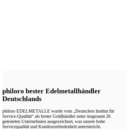
Goldmünzen
G
Jetzt einkaufen
philoro bester Edelmetallhändler
Deutschlands
philoro EDELMETALLE wurde vom „Deutschen Institut für
Service-Qualität“ als bester Goldhändler unter insgesamt 26
getesteten Unternehmen ausgezeichnet, was unsere hohe
Servicequalität und Kundenzufriedenheit unterstreicht.