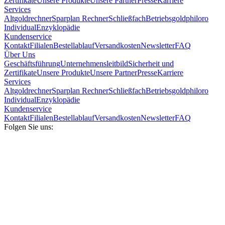
Zertifikate
Unsere Produkte
Unsere Partner
Presse
Karriere
Services
Altgoldrechner
Sparplan Rechner
Schließfach
Betriebsgold
philoro
Individual
Enzyklopädie
Kundenservice
Kontakt
Filialen
Bestellablauf
Versandkosten
Newsletter
FAQ
Über Uns
Geschäftsführung
Unternehmensleitbild
Sicherheit und
Zertifikate
Unsere Produkte
Unsere Partner
Presse
Karriere
Services
Altgoldrechner
Sparplan Rechner
Schließfach
Betriebsgold
philoro
Individual
Enzyklopädie
Kundenservice
Kontakt
Filialen
Bestellablauf
Versandkosten
Newsletter
FAQ
Folgen Sie uns: