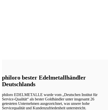
Goldmünzen
G
Jetzt einkaufen
philoro bester Edelmetallhändler
Deutschlands
philoro EDELMETALLE wurde vom „Deutschen Institut für
Service-Qualität“ als bester Goldhändler unter insgesamt 26
getesteten Unternehmen ausgezeichnet, was unsere hohe
Servicequalität und Kundenzufriedenheit unterstreicht.