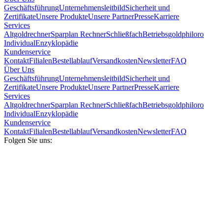
Geschäftsführung
Unternehmensleitbild
Sicherheit und
Zertifikate
Unsere Produkte
Unsere Partner
Presse
Karriere
Services
Altgoldrechner
Sparplan Rechner
Schließfach
Betriebsgold
philoro
Individual
Enzyklopädie
Kundenservice
Kontakt
Filialen
Bestellablauf
Versandkosten
Newsletter
FAQ
Über Uns
Geschäftsführung
Unternehmensleitbild
Sicherheit und
Zertifikate
Unsere Produkte
Unsere Partner
Presse
Karriere
Services
Altgoldrechner
Sparplan Rechner
Schließfach
Betriebsgold
philoro
Individual
Enzyklopädie
Kundenservice
Kontakt
Filialen
Bestellablauf
Versandkosten
Newsletter
FAQ
Folgen Sie uns: