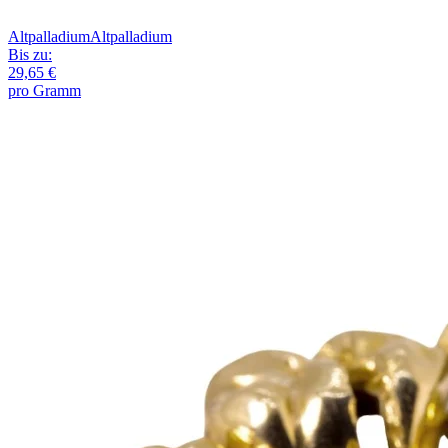
Altpalladium
Altpalladium
Bis zu:
29,65 €
pro Gramm