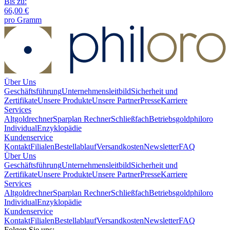
Bis zu:
66,00 €
pro Gramm
Über Uns
Geschäftsführung
Unternehmensleitbild
Sicherheit und
Zertifikate
Unsere Produkte
Unsere Partner
Presse
Karriere
Services
Altgoldrechner
Sparplan Rechner
Schließfach
Betriebsgold
philoro
Individual
Enzyklopädie
Kundenservice
Kontakt
Filialen
Bestellablauf
Versandkosten
Newsletter
FAQ
Über Uns
Geschäftsführung
Unternehmensleitbild
Sicherheit und
Zertifikate
Unsere Produkte
Unsere Partner
Presse
Karriere
Services
Altgoldrechner
Sparplan Rechner
Schließfach
Betriebsgold
philoro
Individual
Enzyklopädie
Kundenservice
Kontakt
Filialen
Bestellablauf
Versandkosten
Newsletter
FAQ
Folgen Sie uns: