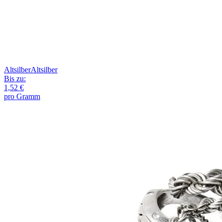
Altsilber
Altsilber
Bis zu:
1,52 €
pro Gramm