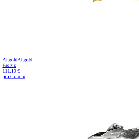
Altgold
Altgold
Bis zu:
111,10 €
pro Gramm