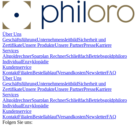
Über Uns
Geschäftsführung
Unternehmensleitbild
Sicherheit und
Zertifikate
Unsere Produkte
Unsere Partner
Presse
Karriere
Services
Altgoldrechner
Sparplan Rechner
Schließfach
Betriebsgold
philoro
Individual
Enzyklopädie
Kundenservice
Kontakt
Filialen
Bestellablauf
Versandkosten
Newsletter
FAQ
Über Uns
Geschäftsführung
Unternehmensleitbild
Sicherheit und
Zertifikate
Unsere Produkte
Unsere Partner
Presse
Karriere
Services
Altgoldrechner
Sparplan Rechner
Schließfach
Betriebsgold
philoro
Individual
Enzyklopädie
Kundenservice
Kontakt
Filialen
Bestellablauf
Versandkosten
Newsletter
FAQ
Folgen Sie uns: