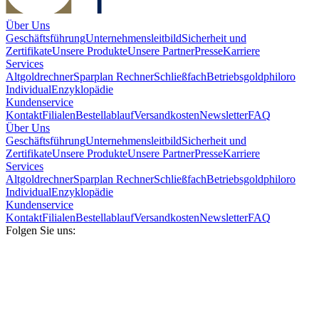
Über Uns
Geschäftsführung
Unternehmensleitbild
Sicherheit und
Zertifikate
Unsere Produkte
Unsere Partner
Presse
Karriere
Services
Altgoldrechner
Sparplan Rechner
Schließfach
Betriebsgold
philoro
Individual
Enzyklopädie
Kundenservice
Kontakt
Filialen
Bestellablauf
Versandkosten
Newsletter
FAQ
Über Uns
Geschäftsführung
Unternehmensleitbild
Sicherheit und
Zertifikate
Unsere Produkte
Unsere Partner
Presse
Karriere
Services
Altgoldrechner
Sparplan Rechner
Schließfach
Betriebsgold
philoro
Individual
Enzyklopädie
Kundenservice
Kontakt
Filialen
Bestellablauf
Versandkosten
Newsletter
FAQ
Folgen Sie uns: