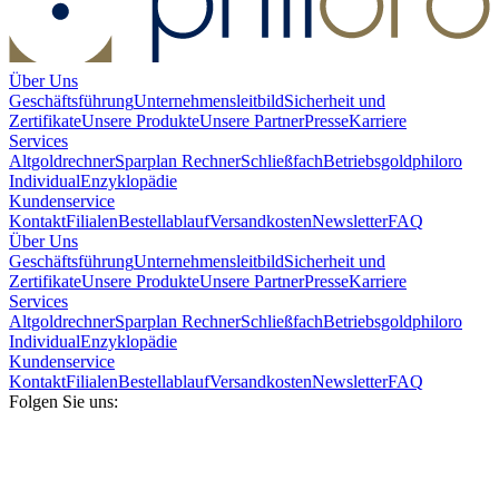
Über Uns
Geschäftsführung
Unternehmensleitbild
Sicherheit und
Zertifikate
Unsere Produkte
Unsere Partner
Presse
Karriere
Services
Altgoldrechner
Sparplan Rechner
Schließfach
Betriebsgold
philoro
Individual
Enzyklopädie
Kundenservice
Kontakt
Filialen
Bestellablauf
Versandkosten
Newsletter
FAQ
Über Uns
Geschäftsführung
Unternehmensleitbild
Sicherheit und
Zertifikate
Unsere Produkte
Unsere Partner
Presse
Karriere
Services
Altgoldrechner
Sparplan Rechner
Schließfach
Betriebsgold
philoro
Individual
Enzyklopädie
Kundenservice
Kontakt
Filialen
Bestellablauf
Versandkosten
Newsletter
FAQ
Folgen Sie uns: