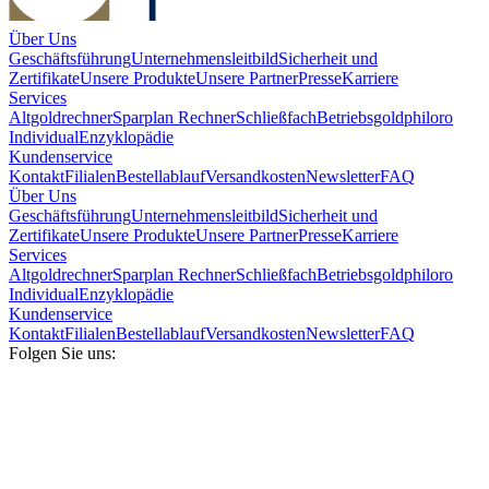
Über Uns
Geschäftsführung
Unternehmensleitbild
Sicherheit und
Zertifikate
Unsere Produkte
Unsere Partner
Presse
Karriere
Services
Altgoldrechner
Sparplan Rechner
Schließfach
Betriebsgold
philoro
Individual
Enzyklopädie
Kundenservice
Kontakt
Filialen
Bestellablauf
Versandkosten
Newsletter
FAQ
Über Uns
Geschäftsführung
Unternehmensleitbild
Sicherheit und
Zertifikate
Unsere Produkte
Unsere Partner
Presse
Karriere
Services
Altgoldrechner
Sparplan Rechner
Schließfach
Betriebsgold
philoro
Individual
Enzyklopädie
Kundenservice
Kontakt
Filialen
Bestellablauf
Versandkosten
Newsletter
FAQ
Folgen Sie uns: