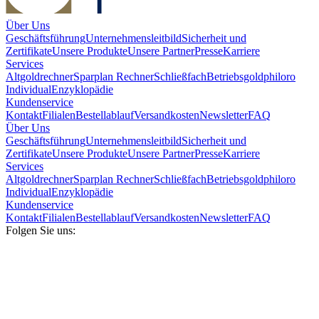
Über Uns
Geschäftsführung
Unternehmensleitbild
Sicherheit und
Zertifikate
Unsere Produkte
Unsere Partner
Presse
Karriere
Services
Altgoldrechner
Sparplan Rechner
Schließfach
Betriebsgold
philoro
Individual
Enzyklopädie
Kundenservice
Kontakt
Filialen
Bestellablauf
Versandkosten
Newsletter
FAQ
Über Uns
Geschäftsführung
Unternehmensleitbild
Sicherheit und
Zertifikate
Unsere Produkte
Unsere Partner
Presse
Karriere
Services
Altgoldrechner
Sparplan Rechner
Schließfach
Betriebsgold
philoro
Individual
Enzyklopädie
Kundenservice
Kontakt
Filialen
Bestellablauf
Versandkosten
Newsletter
FAQ
Folgen Sie uns: