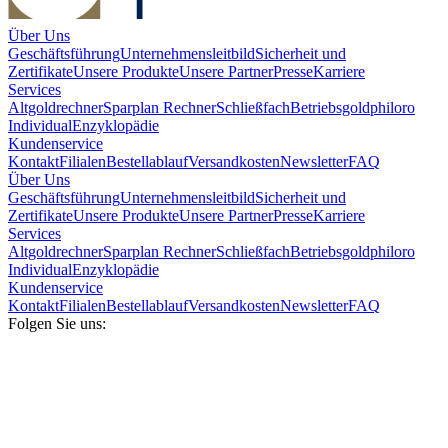
Über Uns
Geschäftsführung
Unternehmensleitbild
Sicherheit und
Zertifikate
Unsere Produkte
Unsere Partner
Presse
Karriere
Services
Altgoldrechner
Sparplan Rechner
Schließfach
Betriebsgold
philoro
Individual
Enzyklopädie
Kundenservice
Kontakt
Filialen
Bestellablauf
Versandkosten
Newsletter
FAQ
Über Uns
Geschäftsführung
Unternehmensleitbild
Sicherheit und
Zertifikate
Unsere Produkte
Unsere Partner
Presse
Karriere
Services
Altgoldrechner
Sparplan Rechner
Schließfach
Betriebsgold
philoro
Individual
Enzyklopädie
Kundenservice
Kontakt
Filialen
Bestellablauf
Versandkosten
Newsletter
FAQ
Folgen Sie uns: