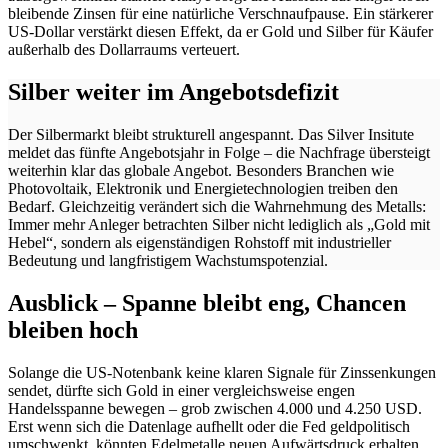
bleibende Zinsen für eine natürliche Verschnaufpause. Ein stärkerer
US-Dollar verstärkt diesen Effekt, da er Gold und Silber für Käufer
außerhalb des Dollarraums verteuert.
Silber weiter im Angebotsdefizit
Der Silbermarkt bleibt strukturell angespannt. Das Silver Insitute
meldet das fünfte Angebotsjahr in Folge – die Nachfrage übersteigt
weiterhin klar das globale Angebot. Besonders Branchen wie
Photovoltaik, Elektronik und Energietechnologien treiben den
Bedarf. Gleichzeitig verändert sich die Wahrnehmung des Metalls:
Immer mehr Anleger betrachten Silber nicht lediglich als „Gold mit
Hebel“, sondern als eigenständigen Rohstoff mit industrieller
Bedeutung und langfristigem Wachstumspotenzial.
Ausblick – Spanne bleibt eng, Chancen
bleiben hoch
Solange die US-Notenbank keine klaren Signale für Zinssenkungen
sendet, dürfte sich Gold in einer vergleichsweise engen
Handelsspanne bewegen – grob zwischen 4.000 und 4.250 USD.
Erst wenn sich die Datenlage aufhellt oder die Fed geldpolitisch
umschwenkt, könnten Edelmetalle neuen Aufwärtsdruck erhalten.