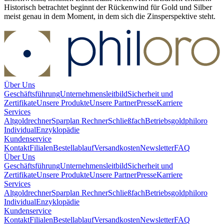
Historisch betrachtet beginnt der Rückenwind für Gold und Silber
meist genau in dem Moment, in dem sich die Zinsperspektive steht.
Über Uns
Geschäftsführung
Unternehmensleitbild
Sicherheit und
Zertifikate
Unsere Produkte
Unsere Partner
Presse
Karriere
Services
Altgoldrechner
Sparplan Rechner
Schließfach
Betriebsgold
philoro
Individual
Enzyklopädie
Kundenservice
Kontakt
Filialen
Bestellablauf
Versandkosten
Newsletter
FAQ
Über Uns
Geschäftsführung
Unternehmensleitbild
Sicherheit und
Zertifikate
Unsere Produkte
Unsere Partner
Presse
Karriere
Services
Altgoldrechner
Sparplan Rechner
Schließfach
Betriebsgold
philoro
Individual
Enzyklopädie
Kundenservice
Kontakt
Filialen
Bestellablauf
Versandkosten
Newsletter
FAQ