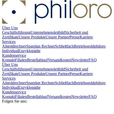
Über Uns
Geschäftsführung
Unternehmensleitbild
Sicherheit und
Zertifikate
Unsere Produkte
Unsere Partner
Presse
Karriere
Services
Altgoldrechner
Sparplan Rechner
Schließfach
Betriebsgold
philoro
Individual
Enzyklopädie
Kundenservice
Kontakt
Filialen
Bestellablauf
Versandkosten
Newsletter
FAQ
Über Uns
Geschäftsführung
Unternehmensleitbild
Sicherheit und
Zertifikate
Unsere Produkte
Unsere Partner
Presse
Karriere
Services
Altgoldrechner
Sparplan Rechner
Schließfach
Betriebsgold
philoro
Individual
Enzyklopädie
Kundenservice
Kontakt
Filialen
Bestellablauf
Versandkosten
Newsletter
FAQ
Folgen Sie uns: