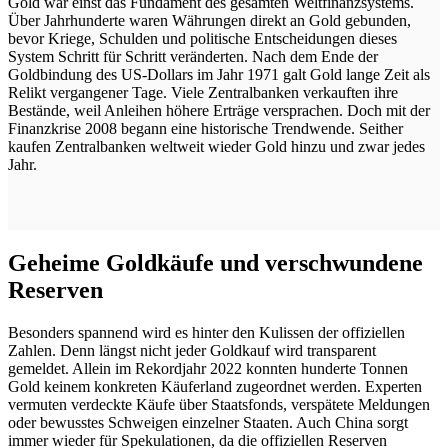
Gold war einst das Fundament des gesamten Weltfinanzsystems.
Über Jahrhunderte waren Währungen direkt an Gold gebunden,
bevor Kriege, Schulden und politische Entscheidungen dieses
System Schritt für Schritt veränderten. Nach dem Ende der
Goldbindung des US-Dollars im Jahr 1971 galt Gold lange Zeit als
Relikt vergangener Tage. Viele Zentralbanken verkauften ihre
Bestände, weil Anleihen höhere Erträge versprachen. Doch mit der
Finanzkrise 2008 begann eine historische Trendwende. Seither
kaufen Zentralbanken weltweit wieder Gold hinzu und zwar jedes
Jahr.
Geheime Goldkäufe und verschwundene
Reserven
Besonders spannend wird es hinter den Kulissen der offiziellen
Zahlen. Denn längst nicht jeder Goldkauf wird transparent
gemeldet. Allein im Rekordjahr 2022 konnten hunderte Tonnen
Gold keinem konkreten Käuferland zugeordnet werden. Experten
vermuten verdeckte Käufe über Staatsfonds, verspätete Meldungen
oder bewusstes Schweigen einzelner Staaten. Auch China sorgt
immer wieder für Spekulationen, da die offiziellen Reserven