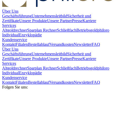
Über Uns
Geschäftsführung
Unternehmensleitbild
Sicherheit und
Zertifikate
Unsere Produkte
Unsere Partner
Presse
Karriere
Services
Altgoldrechner
Sparplan Rechner
Schließfach
Betriebsgold
philoro
Individual
Enzyklopädie
Kundenservice
Kontakt
Filialen
Bestellablauf
Versandkosten
Newsletter
FAQ
Über Uns
Geschäftsführung
Unternehmensleitbild
Sicherheit und
Zertifikate
Unsere Produkte
Unsere Partner
Presse
Karriere
Services
Altgoldrechner
Sparplan Rechner
Schließfach
Betriebsgold
philoro
Individual
Enzyklopädie
Kundenservice
Kontakt
Filialen
Bestellablauf
Versandkosten
Newsletter
FAQ
Folgen Sie uns: