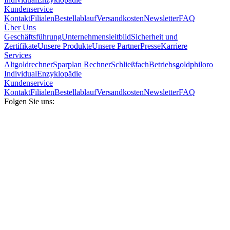
Kundenservice
Kontakt
Filialen
Bestellablauf
Versandkosten
Newsletter
FAQ
Über Uns
Geschäftsführung
Unternehmensleitbild
Sicherheit und
Zertifikate
Unsere Produkte
Unsere Partner
Presse
Karriere
Services
Altgoldrechner
Sparplan Rechner
Schließfach
Betriebsgold
philoro
Individual
Enzyklopädie
Kundenservice
Kontakt
Filialen
Bestellablauf
Versandkosten
Newsletter
FAQ
Folgen Sie uns: