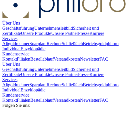
Über Uns
Geschäftsführung
Unternehmensleitbild
Sicherheit und
Zertifikate
Unsere Produkte
Unsere Partner
Presse
Karriere
Services
Altgoldrechner
Sparplan Rechner
Schließfach
Betriebsgold
philoro
Individual
Enzyklopädie
Kundenservice
Kontakt
Filialen
Bestellablauf
Versandkosten
Newsletter
FAQ
Über Uns
Geschäftsführung
Unternehmensleitbild
Sicherheit und
Zertifikate
Unsere Produkte
Unsere Partner
Presse
Karriere
Services
Altgoldrechner
Sparplan Rechner
Schließfach
Betriebsgold
philoro
Individual
Enzyklopädie
Kundenservice
Kontakt
Filialen
Bestellablauf
Versandkosten
Newsletter
FAQ
Folgen Sie uns: