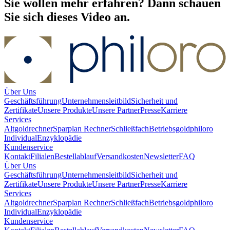
Sie wollen mehr erfahren? Dann schauen
Sie sich dieses Video an.
Über Uns
Geschäftsführung
Unternehmensleitbild
Sicherheit und
Zertifikate
Unsere Produkte
Unsere Partner
Presse
Karriere
Services
Altgoldrechner
Sparplan Rechner
Schließfach
Betriebsgold
philoro
Individual
Enzyklopädie
Kundenservice
Kontakt
Filialen
Bestellablauf
Versandkosten
Newsletter
FAQ
Über Uns
Geschäftsführung
Unternehmensleitbild
Sicherheit und
Zertifikate
Unsere Produkte
Unsere Partner
Presse
Karriere
Services
Altgoldrechner
Sparplan Rechner
Schließfach
Betriebsgold
philoro
Individual
Enzyklopädie
Kundenservice