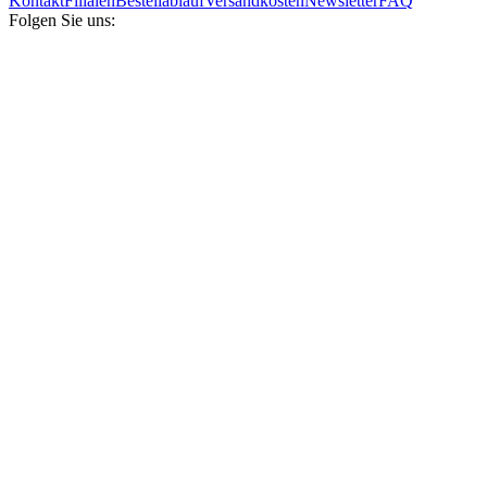
Kontakt
Filialen
Bestellablauf
Versandkosten
Newsletter
FAQ
Folgen Sie uns: