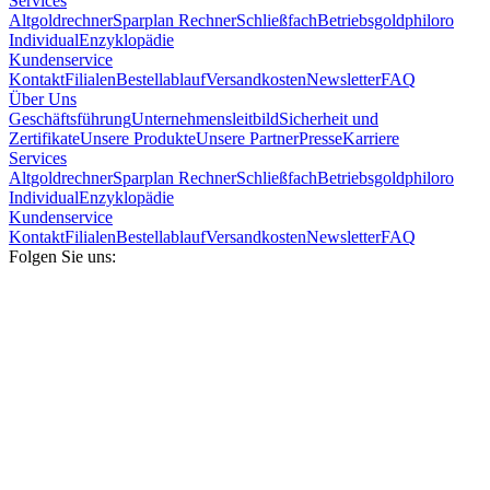
Services
Altgoldrechner
Sparplan Rechner
Schließfach
Betriebsgold
philoro
Individual
Enzyklopädie
Kundenservice
Kontakt
Filialen
Bestellablauf
Versandkosten
Newsletter
FAQ
Über Uns
Geschäftsführung
Unternehmensleitbild
Sicherheit und
Zertifikate
Unsere Produkte
Unsere Partner
Presse
Karriere
Services
Altgoldrechner
Sparplan Rechner
Schließfach
Betriebsgold
philoro
Individual
Enzyklopädie
Kundenservice
Kontakt
Filialen
Bestellablauf
Versandkosten
Newsletter
FAQ
Folgen Sie uns: