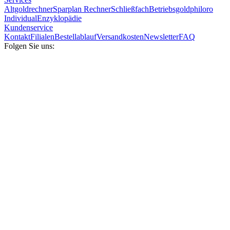
Altgoldrechner
Sparplan Rechner
Schließfach
Betriebsgold
philoro
Individual
Enzyklopädie
Kundenservice
Kontakt
Filialen
Bestellablauf
Versandkosten
Newsletter
FAQ
Folgen Sie uns: