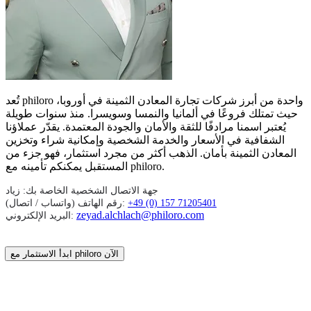
تُعد philoro واحدة من أبرز شركات تجارة المعادن الثمينة في أوروبا،
حيث تمتلك فروعًا في ألمانيا والنمسا وسويسرا. منذ سنوات طويلة
يُعتبر اسمنا مرادفًا للثقة والأمان والجودة المعتمدة. يقدّر عملاؤنا
الشفافية في الأسعار والخدمة الشخصية وإمكانية شراء وتخزين
المعادن الثمينة بأمان. الذهب أكثر من مجرد استثمار، فهو جزء من
المستقبل يمكنكم تأمينه مع philoro.
جهة الاتصال الشخصية الخاصة بك: زياد
رقم الهاتف (واتساب / اتصال): ‎
+49 (0) 157 71205401
zeyad.alchlach@philoro.com
البريد الإلكتروني:
ابدأ الاستثمار مع philoro الآن