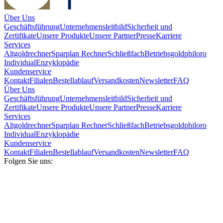
Über Uns
Geschäftsführung
Unternehmensleitbild
Sicherheit und
Zertifikate
Unsere Produkte
Unsere Partner
Presse
Karriere
Services
Altgoldrechner
Sparplan Rechner
Schließfach
Betriebsgold
philoro
Individual
Enzyklopädie
Kundenservice
Kontakt
Filialen
Bestellablauf
Versandkosten
Newsletter
FAQ
Über Uns
Geschäftsführung
Unternehmensleitbild
Sicherheit und
Zertifikate
Unsere Produkte
Unsere Partner
Presse
Karriere
Services
Altgoldrechner
Sparplan Rechner
Schließfach
Betriebsgold
philoro
Individual
Enzyklopädie
Kundenservice
Kontakt
Filialen
Bestellablauf
Versandkosten
Newsletter
FAQ
Folgen Sie uns: