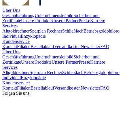
Über Uns
Geschäftsführung
Unternehmensleitbild
Sicherheit und
Zertifikate
Unsere Produkte
Unsere Partner
Presse
Karriere
Services
Altgoldrechner
Sparplan Rechner
Schließfach
Betriebsgold
philoro
Individual
Enzyklopädie
Kundenservice
Kontakt
Filialen
Bestellablauf
Versandkosten
Newsletter
FAQ
Über Uns
Geschäftsführung
Unternehmensleitbild
Sicherheit und
Zertifikate
Unsere Produkte
Unsere Partner
Presse
Karriere
Services
Altgoldrechner
Sparplan Rechner
Schließfach
Betriebsgold
philoro
Individual
Enzyklopädie
Kundenservice
Kontakt
Filialen
Bestellablauf
Versandkosten
Newsletter
FAQ
Folgen Sie uns: