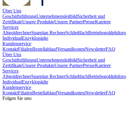
Über Uns
Geschäftsführung
Unternehmensleitbild
Sicherheit und
Zertifikate
Unsere Produkte
Unsere Partner
Presse
Karriere
Services
Altgoldrechner
Sparplan Rechner
Schließfach
Betriebsgold
philoro
Individual
Enzyklopädie
Kundenservice
Kontakt
Filialen
Bestellablauf
Versandkosten
Newsletter
FAQ
Über Uns
Geschäftsführung
Unternehmensleitbild
Sicherheit und
Zertifikate
Unsere Produkte
Unsere Partner
Presse
Karriere
Services
Altgoldrechner
Sparplan Rechner
Schließfach
Betriebsgold
philoro
Individual
Enzyklopädie
Kundenservice
Kontakt
Filialen
Bestellablauf
Versandkosten
Newsletter
FAQ
Folgen Sie uns: