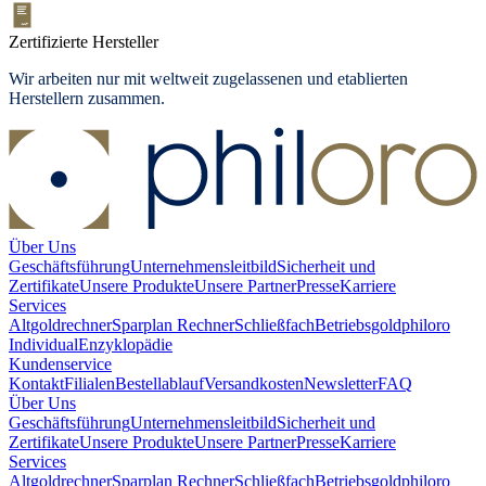
Zertifizierte Hersteller
Wir arbeiten nur mit weltweit zugelassenen und etablierten
Herstellern zusammen.
Über Uns
Geschäftsführung
Unternehmensleitbild
Sicherheit und
Zertifikate
Unsere Produkte
Unsere Partner
Presse
Karriere
Services
Altgoldrechner
Sparplan Rechner
Schließfach
Betriebsgold
philoro
Individual
Enzyklopädie
Kundenservice
Kontakt
Filialen
Bestellablauf
Versandkosten
Newsletter
FAQ
Über Uns
Geschäftsführung
Unternehmensleitbild
Sicherheit und
Zertifikate
Unsere Produkte
Unsere Partner
Presse
Karriere
Services
Altgoldrechner
Sparplan Rechner
Schließfach
Betriebsgold
philoro