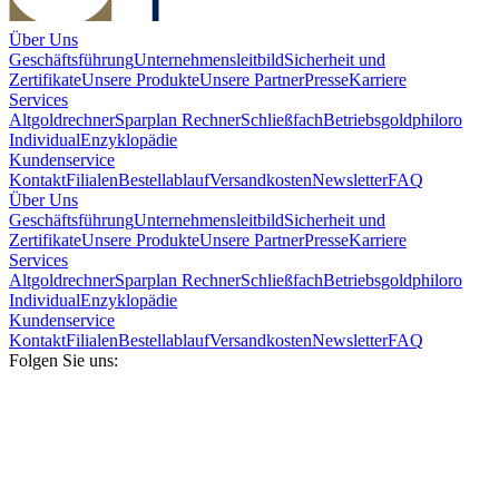
Über Uns
Geschäftsführung
Unternehmensleitbild
Sicherheit und
Zertifikate
Unsere Produkte
Unsere Partner
Presse
Karriere
Services
Altgoldrechner
Sparplan Rechner
Schließfach
Betriebsgold
philoro
Individual
Enzyklopädie
Kundenservice
Kontakt
Filialen
Bestellablauf
Versandkosten
Newsletter
FAQ
Über Uns
Geschäftsführung
Unternehmensleitbild
Sicherheit und
Zertifikate
Unsere Produkte
Unsere Partner
Presse
Karriere
Services
Altgoldrechner
Sparplan Rechner
Schließfach
Betriebsgold
philoro
Individual
Enzyklopädie
Kundenservice
Kontakt
Filialen
Bestellablauf
Versandkosten
Newsletter
FAQ
Folgen Sie uns: