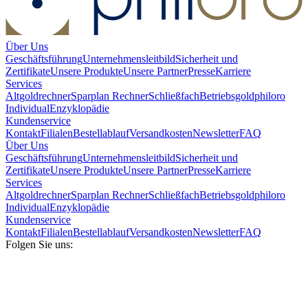
Über Uns
Geschäftsführung
Unternehmensleitbild
Sicherheit und
Zertifikate
Unsere Produkte
Unsere Partner
Presse
Karriere
Services
Altgoldrechner
Sparplan Rechner
Schließfach
Betriebsgold
philoro
Individual
Enzyklopädie
Kundenservice
Kontakt
Filialen
Bestellablauf
Versandkosten
Newsletter
FAQ
Über Uns
Geschäftsführung
Unternehmensleitbild
Sicherheit und
Zertifikate
Unsere Produkte
Unsere Partner
Presse
Karriere
Services
Altgoldrechner
Sparplan Rechner
Schließfach
Betriebsgold
philoro
Individual
Enzyklopädie
Kundenservice
Kontakt
Filialen
Bestellablauf
Versandkosten
Newsletter
FAQ
Folgen Sie uns: