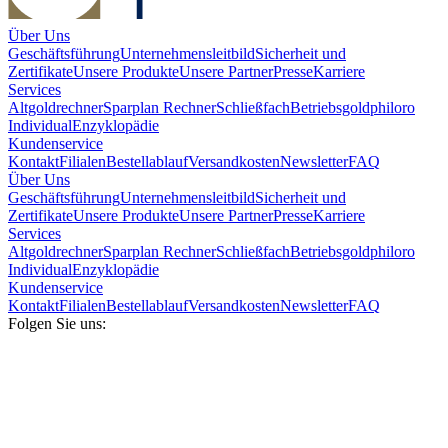
Über Uns
Geschäftsführung
Unternehmensleitbild
Sicherheit und
Zertifikate
Unsere Produkte
Unsere Partner
Presse
Karriere
Services
Altgoldrechner
Sparplan Rechner
Schließfach
Betriebsgold
philoro
Individual
Enzyklopädie
Kundenservice
Kontakt
Filialen
Bestellablauf
Versandkosten
Newsletter
FAQ
Über Uns
Geschäftsführung
Unternehmensleitbild
Sicherheit und
Zertifikate
Unsere Produkte
Unsere Partner
Presse
Karriere
Services
Altgoldrechner
Sparplan Rechner
Schließfach
Betriebsgold
philoro
Individual
Enzyklopädie
Kundenservice
Kontakt
Filialen
Bestellablauf
Versandkosten
Newsletter
FAQ
Folgen Sie uns: