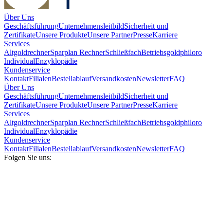
Über Uns
Geschäftsführung
Unternehmensleitbild
Sicherheit und
Zertifikate
Unsere Produkte
Unsere Partner
Presse
Karriere
Services
Altgoldrechner
Sparplan Rechner
Schließfach
Betriebsgold
philoro
Individual
Enzyklopädie
Kundenservice
Kontakt
Filialen
Bestellablauf
Versandkosten
Newsletter
FAQ
Über Uns
Geschäftsführung
Unternehmensleitbild
Sicherheit und
Zertifikate
Unsere Produkte
Unsere Partner
Presse
Karriere
Services
Altgoldrechner
Sparplan Rechner
Schließfach
Betriebsgold
philoro
Individual
Enzyklopädie
Kundenservice
Kontakt
Filialen
Bestellablauf
Versandkosten
Newsletter
FAQ
Folgen Sie uns: