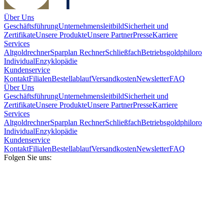
Über Uns
Geschäftsführung
Unternehmensleitbild
Sicherheit und
Zertifikate
Unsere Produkte
Unsere Partner
Presse
Karriere
Services
Altgoldrechner
Sparplan Rechner
Schließfach
Betriebsgold
philoro
Individual
Enzyklopädie
Kundenservice
Kontakt
Filialen
Bestellablauf
Versandkosten
Newsletter
FAQ
Über Uns
Geschäftsführung
Unternehmensleitbild
Sicherheit und
Zertifikate
Unsere Produkte
Unsere Partner
Presse
Karriere
Services
Altgoldrechner
Sparplan Rechner
Schließfach
Betriebsgold
philoro
Individual
Enzyklopädie
Kundenservice
Kontakt
Filialen
Bestellablauf
Versandkosten
Newsletter
FAQ
Folgen Sie uns: