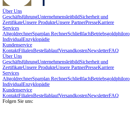
Über Uns
Geschäftsführung
Unternehmensleitbild
Sicherheit und
Zertifikate
Unsere Produkte
Unsere Partner
Presse
Karriere
Services
Altgoldrechner
Sparplan Rechner
Schließfach
Betriebsgold
philoro
Individual
Enzyklopädie
Kundenservice
Kontakt
Filialen
Bestellablauf
Versandkosten
Newsletter
FAQ
Über Uns
Geschäftsführung
Unternehmensleitbild
Sicherheit und
Zertifikate
Unsere Produkte
Unsere Partner
Presse
Karriere
Services
Altgoldrechner
Sparplan Rechner
Schließfach
Betriebsgold
philoro
Individual
Enzyklopädie
Kundenservice
Kontakt
Filialen
Bestellablauf
Versandkosten
Newsletter
FAQ
Folgen Sie uns: