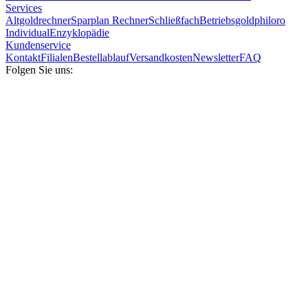
Services
Altgoldrechner
Sparplan Rechner
Schließfach
Betriebsgold
philoro
Individual
Enzyklopädie
Kundenservice
Kontakt
Filialen
Bestellablauf
Versandkosten
Newsletter
FAQ
Folgen Sie uns: