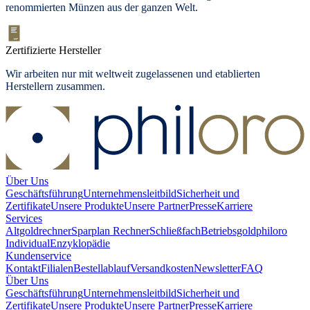
renommierten Münzen aus der ganzen Welt.
Zertifizierte Hersteller
Wir arbeiten nur mit weltweit zugelassenen und etablierten
Herstellern zusammen.
Über Uns
Geschäftsführung
Unternehmensleitbild
Sicherheit und
Zertifikate
Unsere Produkte
Unsere Partner
Presse
Karriere
Services
Altgoldrechner
Sparplan Rechner
Schließfach
Betriebsgold
philoro
Individual
Enzyklopädie
Kundenservice
Kontakt
Filialen
Bestellablauf
Versandkosten
Newsletter
FAQ
Über Uns
Geschäftsführung
Unternehmensleitbild
Sicherheit und
Zertifikate
Unsere Produkte
Unsere Partner
Presse
Karriere