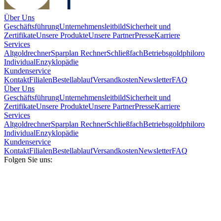
Über Uns
Geschäftsführung
Unternehmensleitbild
Sicherheit und
Zertifikate
Unsere Produkte
Unsere Partner
Presse
Karriere
Services
Altgoldrechner
Sparplan Rechner
Schließfach
Betriebsgold
philoro
Individual
Enzyklopädie
Kundenservice
Kontakt
Filialen
Bestellablauf
Versandkosten
Newsletter
FAQ
Über Uns
Geschäftsführung
Unternehmensleitbild
Sicherheit und
Zertifikate
Unsere Produkte
Unsere Partner
Presse
Karriere
Services
Altgoldrechner
Sparplan Rechner
Schließfach
Betriebsgold
philoro
Individual
Enzyklopädie
Kundenservice
Kontakt
Filialen
Bestellablauf
Versandkosten
Newsletter
FAQ
Folgen Sie uns: