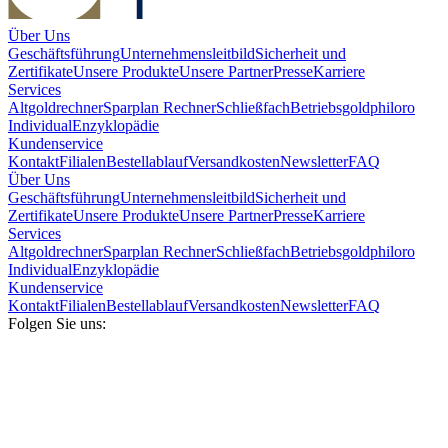
Über Uns
Geschäftsführung
Unternehmensleitbild
Sicherheit und
Zertifikate
Unsere Produkte
Unsere Partner
Presse
Karriere
Services
Altgoldrechner
Sparplan Rechner
Schließfach
Betriebsgold
philoro
Individual
Enzyklopädie
Kundenservice
Kontakt
Filialen
Bestellablauf
Versandkosten
Newsletter
FAQ
Über Uns
Geschäftsführung
Unternehmensleitbild
Sicherheit und
Zertifikate
Unsere Produkte
Unsere Partner
Presse
Karriere
Services
Altgoldrechner
Sparplan Rechner
Schließfach
Betriebsgold
philoro
Individual
Enzyklopädie
Kundenservice
Kontakt
Filialen
Bestellablauf
Versandkosten
Newsletter
FAQ
Folgen Sie uns: