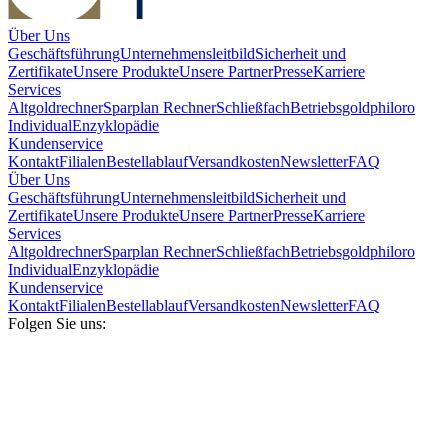
Über Uns
Geschäftsführung
Unternehmensleitbild
Sicherheit und
Zertifikate
Unsere Produkte
Unsere Partner
Presse
Karriere
Services
Altgoldrechner
Sparplan Rechner
Schließfach
Betriebsgold
philoro
Individual
Enzyklopädie
Kundenservice
Kontakt
Filialen
Bestellablauf
Versandkosten
Newsletter
FAQ
Über Uns
Geschäftsführung
Unternehmensleitbild
Sicherheit und
Zertifikate
Unsere Produkte
Unsere Partner
Presse
Karriere
Services
Altgoldrechner
Sparplan Rechner
Schließfach
Betriebsgold
philoro
Individual
Enzyklopädie
Kundenservice
Kontakt
Filialen
Bestellablauf
Versandkosten
Newsletter
FAQ
Folgen Sie uns: