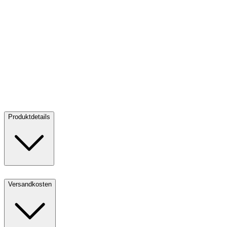
Silber Krügerrand 2 oz PP - 2022
Silber Krügerrand 2 oz PP - 2022
Verkaufen:
153,00 €
Verkaufen
Produktdetails
Versandkosten