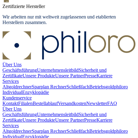
Zertifizierte Hersteller
Wir arbeiten nur mit weltweit zugelassenen und etablierten
Herstellern zusammen.
Über Uns
Geschäftsführung
Unternehmensleitbild
Sicherheit und
Zertifikate
Unsere Produkte
Unsere Partner
Presse
Karriere
Services
Altgoldrechner
Sparplan Rechner
Schließfach
Betriebsgold
philoro
Individual
Enzyklopädie
Kundenservice
Kontakt
Filialen
Bestellablauf
Versandkosten
Newsletter
FAQ
Über Uns
Geschäftsführung
Unternehmensleitbild
Sicherheit und
Zertifikate
Unsere Produkte
Unsere Partner
Presse
Karriere
Services
Altgoldrechner
Sparplan Rechner
Schließfach
Betriebsgold
philoro
Individual
Enzyklopädie