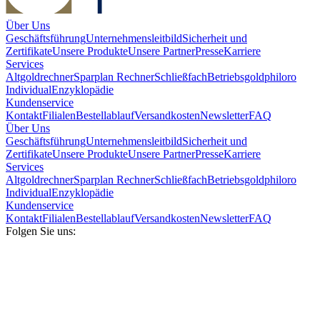
Über Uns
Geschäftsführung
Unternehmensleitbild
Sicherheit und
Zertifikate
Unsere Produkte
Unsere Partner
Presse
Karriere
Services
Altgoldrechner
Sparplan Rechner
Schließfach
Betriebsgold
philoro
Individual
Enzyklopädie
Kundenservice
Kontakt
Filialen
Bestellablauf
Versandkosten
Newsletter
FAQ
Über Uns
Geschäftsführung
Unternehmensleitbild
Sicherheit und
Zertifikate
Unsere Produkte
Unsere Partner
Presse
Karriere
Services
Altgoldrechner
Sparplan Rechner
Schließfach
Betriebsgold
philoro
Individual
Enzyklopädie
Kundenservice
Kontakt
Filialen
Bestellablauf
Versandkosten
Newsletter
FAQ
Folgen Sie uns: