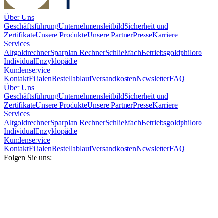
Über Uns
Geschäftsführung
Unternehmensleitbild
Sicherheit und
Zertifikate
Unsere Produkte
Unsere Partner
Presse
Karriere
Services
Altgoldrechner
Sparplan Rechner
Schließfach
Betriebsgold
philoro
Individual
Enzyklopädie
Kundenservice
Kontakt
Filialen
Bestellablauf
Versandkosten
Newsletter
FAQ
Über Uns
Geschäftsführung
Unternehmensleitbild
Sicherheit und
Zertifikate
Unsere Produkte
Unsere Partner
Presse
Karriere
Services
Altgoldrechner
Sparplan Rechner
Schließfach
Betriebsgold
philoro
Individual
Enzyklopädie
Kundenservice
Kontakt
Filialen
Bestellablauf
Versandkosten
Newsletter
FAQ
Folgen Sie uns: