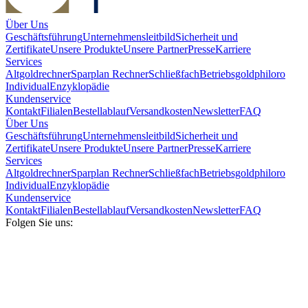
Über Uns
Geschäftsführung
Unternehmensleitbild
Sicherheit und
Zertifikate
Unsere Produkte
Unsere Partner
Presse
Karriere
Services
Altgoldrechner
Sparplan Rechner
Schließfach
Betriebsgold
philoro
Individual
Enzyklopädie
Kundenservice
Kontakt
Filialen
Bestellablauf
Versandkosten
Newsletter
FAQ
Über Uns
Geschäftsführung
Unternehmensleitbild
Sicherheit und
Zertifikate
Unsere Produkte
Unsere Partner
Presse
Karriere
Services
Altgoldrechner
Sparplan Rechner
Schließfach
Betriebsgold
philoro
Individual
Enzyklopädie
Kundenservice
Kontakt
Filialen
Bestellablauf
Versandkosten
Newsletter
FAQ
Folgen Sie uns: