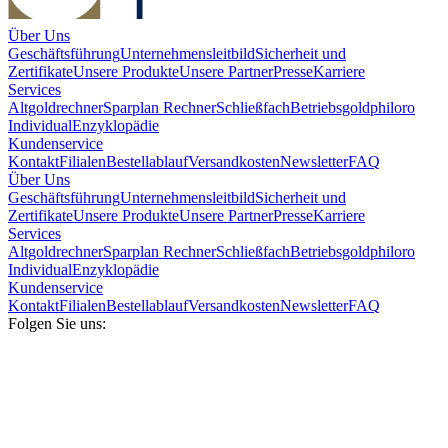
Über Uns
Geschäftsführung
Unternehmensleitbild
Sicherheit und
Zertifikate
Unsere Produkte
Unsere Partner
Presse
Karriere
Services
Altgoldrechner
Sparplan Rechner
Schließfach
Betriebsgold
philoro
Individual
Enzyklopädie
Kundenservice
Kontakt
Filialen
Bestellablauf
Versandkosten
Newsletter
FAQ
Über Uns
Geschäftsführung
Unternehmensleitbild
Sicherheit und
Zertifikate
Unsere Produkte
Unsere Partner
Presse
Karriere
Services
Altgoldrechner
Sparplan Rechner
Schließfach
Betriebsgold
philoro
Individual
Enzyklopädie
Kundenservice
Kontakt
Filialen
Bestellablauf
Versandkosten
Newsletter
FAQ
Folgen Sie uns: