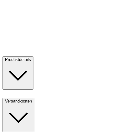
Gold Krügerrand 1 oz - ZOLLFREILAGER
Gold Krügerrand 1 oz
- ZOLLFREILAGER
Produktdetails
Versandkosten