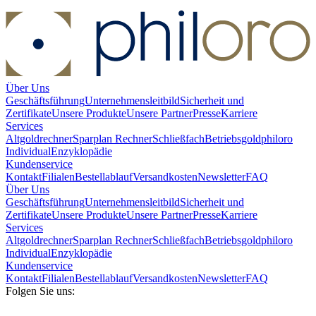
Über Uns
Geschäftsführung
Unternehmensleitbild
Sicherheit und
Zertifikate
Unsere Produkte
Unsere Partner
Presse
Karriere
Services
Altgoldrechner
Sparplan Rechner
Schließfach
Betriebsgold
philoro
Individual
Enzyklopädie
Kundenservice
Kontakt
Filialen
Bestellablauf
Versandkosten
Newsletter
FAQ
Über Uns
Geschäftsführung
Unternehmensleitbild
Sicherheit und
Zertifikate
Unsere Produkte
Unsere Partner
Presse
Karriere
Services
Altgoldrechner
Sparplan Rechner
Schließfach
Betriebsgold
philoro
Individual
Enzyklopädie
Kundenservice
Kontakt
Filialen
Bestellablauf
Versandkosten
Newsletter
FAQ
Folgen Sie uns: