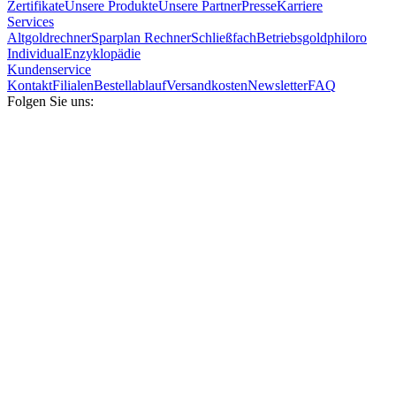
Zertifikate
Unsere Produkte
Unsere Partner
Presse
Karriere
Services
Altgoldrechner
Sparplan Rechner
Schließfach
Betriebsgold
philoro
Individual
Enzyklopädie
Kundenservice
Kontakt
Filialen
Bestellablauf
Versandkosten
Newsletter
FAQ
Folgen Sie uns: