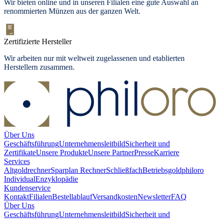
Wir bieten
online und in unseren Filialen
eine gute Auswahl an
renommierten Münzen aus der ganzen Welt.
Zertifizierte Hersteller
Wir arbeiten nur mit weltweit zugelassenen und etablierten
Herstellern zusammen.
Über Uns
Geschäftsführung
Unternehmensleitbild
Sicherheit und
Zertifikate
Unsere Produkte
Unsere Partner
Presse
Karriere
Services
Altgoldrechner
Sparplan Rechner
Schließfach
Betriebsgold
philoro
Individual
Enzyklopädie
Kundenservice
Kontakt
Filialen
Bestellablauf
Versandkosten
Newsletter
FAQ
Über Uns
Geschäftsführung
Unternehmensleitbild
Sicherheit und