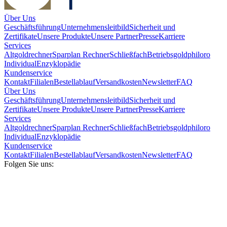
Über Uns
Geschäftsführung
Unternehmensleitbild
Sicherheit und
Zertifikate
Unsere Produkte
Unsere Partner
Presse
Karriere
Services
Altgoldrechner
Sparplan Rechner
Schließfach
Betriebsgold
philoro
Individual
Enzyklopädie
Kundenservice
Kontakt
Filialen
Bestellablauf
Versandkosten
Newsletter
FAQ
Über Uns
Geschäftsführung
Unternehmensleitbild
Sicherheit und
Zertifikate
Unsere Produkte
Unsere Partner
Presse
Karriere
Services
Altgoldrechner
Sparplan Rechner
Schließfach
Betriebsgold
philoro
Individual
Enzyklopädie
Kundenservice
Kontakt
Filialen
Bestellablauf
Versandkosten
Newsletter
FAQ
Folgen Sie uns: