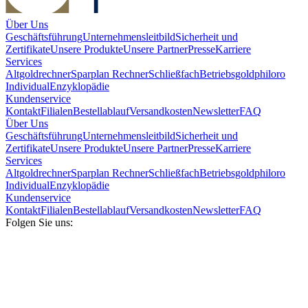
Über Uns
Geschäftsführung
Unternehmensleitbild
Sicherheit und
Zertifikate
Unsere Produkte
Unsere Partner
Presse
Karriere
Services
Altgoldrechner
Sparplan Rechner
Schließfach
Betriebsgold
philoro
Individual
Enzyklopädie
Kundenservice
Kontakt
Filialen
Bestellablauf
Versandkosten
Newsletter
FAQ
Über Uns
Geschäftsführung
Unternehmensleitbild
Sicherheit und
Zertifikate
Unsere Produkte
Unsere Partner
Presse
Karriere
Services
Altgoldrechner
Sparplan Rechner
Schließfach
Betriebsgold
philoro
Individual
Enzyklopädie
Kundenservice
Kontakt
Filialen
Bestellablauf
Versandkosten
Newsletter
FAQ
Folgen Sie uns: