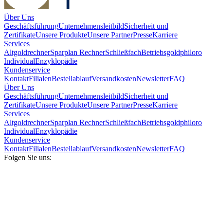
Über Uns
Geschäftsführung
Unternehmensleitbild
Sicherheit und
Zertifikate
Unsere Produkte
Unsere Partner
Presse
Karriere
Services
Altgoldrechner
Sparplan Rechner
Schließfach
Betriebsgold
philoro
Individual
Enzyklopädie
Kundenservice
Kontakt
Filialen
Bestellablauf
Versandkosten
Newsletter
FAQ
Über Uns
Geschäftsführung
Unternehmensleitbild
Sicherheit und
Zertifikate
Unsere Produkte
Unsere Partner
Presse
Karriere
Services
Altgoldrechner
Sparplan Rechner
Schließfach
Betriebsgold
philoro
Individual
Enzyklopädie
Kundenservice
Kontakt
Filialen
Bestellablauf
Versandkosten
Newsletter
FAQ
Folgen Sie uns: