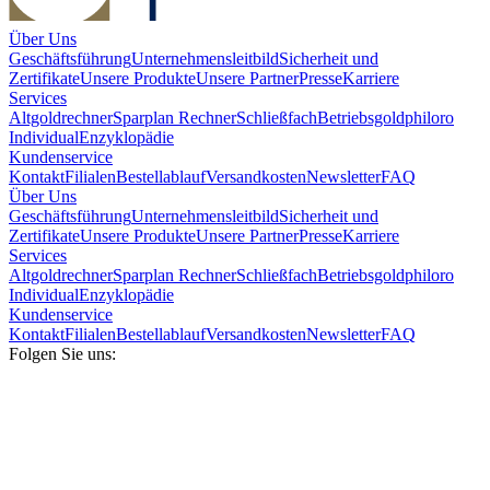
Über Uns
Geschäftsführung
Unternehmensleitbild
Sicherheit und
Zertifikate
Unsere Produkte
Unsere Partner
Presse
Karriere
Services
Altgoldrechner
Sparplan Rechner
Schließfach
Betriebsgold
philoro
Individual
Enzyklopädie
Kundenservice
Kontakt
Filialen
Bestellablauf
Versandkosten
Newsletter
FAQ
Über Uns
Geschäftsführung
Unternehmensleitbild
Sicherheit und
Zertifikate
Unsere Produkte
Unsere Partner
Presse
Karriere
Services
Altgoldrechner
Sparplan Rechner
Schließfach
Betriebsgold
philoro
Individual
Enzyklopädie
Kundenservice
Kontakt
Filialen
Bestellablauf
Versandkosten
Newsletter
FAQ
Folgen Sie uns: