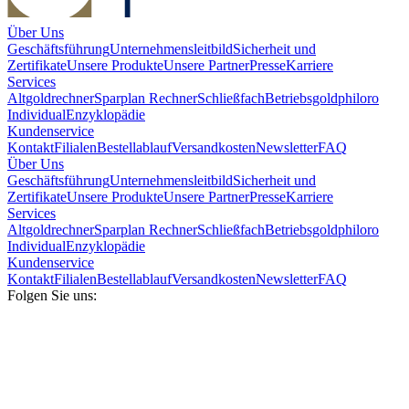
Über Uns
Geschäftsführung
Unternehmensleitbild
Sicherheit und
Zertifikate
Unsere Produkte
Unsere Partner
Presse
Karriere
Services
Altgoldrechner
Sparplan Rechner
Schließfach
Betriebsgold
philoro
Individual
Enzyklopädie
Kundenservice
Kontakt
Filialen
Bestellablauf
Versandkosten
Newsletter
FAQ
Über Uns
Geschäftsführung
Unternehmensleitbild
Sicherheit und
Zertifikate
Unsere Produkte
Unsere Partner
Presse
Karriere
Services
Altgoldrechner
Sparplan Rechner
Schließfach
Betriebsgold
philoro
Individual
Enzyklopädie
Kundenservice
Kontakt
Filialen
Bestellablauf
Versandkosten
Newsletter
FAQ
Folgen Sie uns: