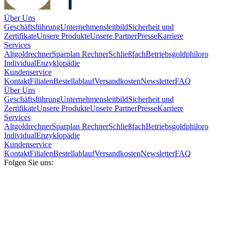
Über Uns
Geschäftsführung
Unternehmensleitbild
Sicherheit und
Zertifikate
Unsere Produkte
Unsere Partner
Presse
Karriere
Services
Altgoldrechner
Sparplan Rechner
Schließfach
Betriebsgold
philoro
Individual
Enzyklopädie
Kundenservice
Kontakt
Filialen
Bestellablauf
Versandkosten
Newsletter
FAQ
Über Uns
Geschäftsführung
Unternehmensleitbild
Sicherheit und
Zertifikate
Unsere Produkte
Unsere Partner
Presse
Karriere
Services
Altgoldrechner
Sparplan Rechner
Schließfach
Betriebsgold
philoro
Individual
Enzyklopädie
Kundenservice
Kontakt
Filialen
Bestellablauf
Versandkosten
Newsletter
FAQ
Folgen Sie uns: