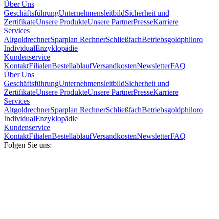
Über Uns
Geschäftsführung
Unternehmensleitbild
Sicherheit und
Zertifikate
Unsere Produkte
Unsere Partner
Presse
Karriere
Services
Altgoldrechner
Sparplan Rechner
Schließfach
Betriebsgold
philoro
Individual
Enzyklopädie
Kundenservice
Kontakt
Filialen
Bestellablauf
Versandkosten
Newsletter
FAQ
Über Uns
Geschäftsführung
Unternehmensleitbild
Sicherheit und
Zertifikate
Unsere Produkte
Unsere Partner
Presse
Karriere
Services
Altgoldrechner
Sparplan Rechner
Schließfach
Betriebsgold
philoro
Individual
Enzyklopädie
Kundenservice
Kontakt
Filialen
Bestellablauf
Versandkosten
Newsletter
FAQ
Folgen Sie uns: