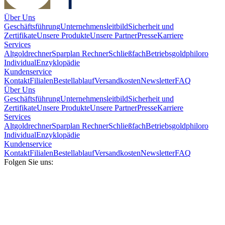
Über Uns
Geschäftsführung
Unternehmensleitbild
Sicherheit und
Zertifikate
Unsere Produkte
Unsere Partner
Presse
Karriere
Services
Altgoldrechner
Sparplan Rechner
Schließfach
Betriebsgold
philoro
Individual
Enzyklopädie
Kundenservice
Kontakt
Filialen
Bestellablauf
Versandkosten
Newsletter
FAQ
Über Uns
Geschäftsführung
Unternehmensleitbild
Sicherheit und
Zertifikate
Unsere Produkte
Unsere Partner
Presse
Karriere
Services
Altgoldrechner
Sparplan Rechner
Schließfach
Betriebsgold
philoro
Individual
Enzyklopädie
Kundenservice
Kontakt
Filialen
Bestellablauf
Versandkosten
Newsletter
FAQ
Folgen Sie uns: