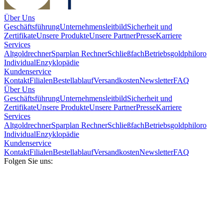
Über Uns
Geschäftsführung
Unternehmensleitbild
Sicherheit und
Zertifikate
Unsere Produkte
Unsere Partner
Presse
Karriere
Services
Altgoldrechner
Sparplan Rechner
Schließfach
Betriebsgold
philoro
Individual
Enzyklopädie
Kundenservice
Kontakt
Filialen
Bestellablauf
Versandkosten
Newsletter
FAQ
Über Uns
Geschäftsführung
Unternehmensleitbild
Sicherheit und
Zertifikate
Unsere Produkte
Unsere Partner
Presse
Karriere
Services
Altgoldrechner
Sparplan Rechner
Schließfach
Betriebsgold
philoro
Individual
Enzyklopädie
Kundenservice
Kontakt
Filialen
Bestellablauf
Versandkosten
Newsletter
FAQ
Folgen Sie uns: