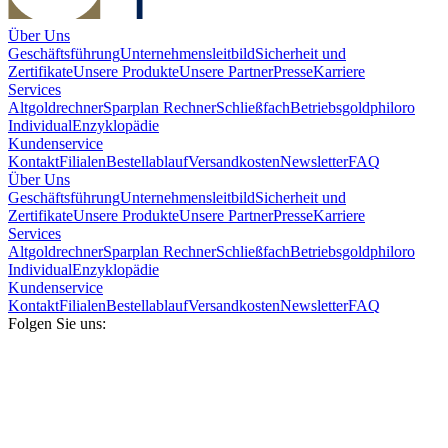
Über Uns
Geschäftsführung
Unternehmensleitbild
Sicherheit und
Zertifikate
Unsere Produkte
Unsere Partner
Presse
Karriere
Services
Altgoldrechner
Sparplan Rechner
Schließfach
Betriebsgold
philoro
Individual
Enzyklopädie
Kundenservice
Kontakt
Filialen
Bestellablauf
Versandkosten
Newsletter
FAQ
Über Uns
Geschäftsführung
Unternehmensleitbild
Sicherheit und
Zertifikate
Unsere Produkte
Unsere Partner
Presse
Karriere
Services
Altgoldrechner
Sparplan Rechner
Schließfach
Betriebsgold
philoro
Individual
Enzyklopädie
Kundenservice
Kontakt
Filialen
Bestellablauf
Versandkosten
Newsletter
FAQ
Folgen Sie uns: